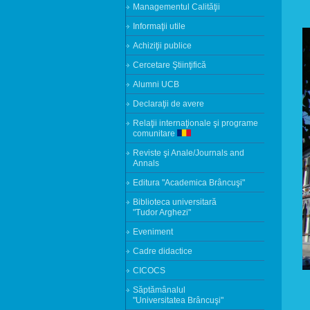
Managementul Calităţii
Informaţii utile
Achiziţii publice
Cercetare Ştiinţifică
Alumni UCB
Declaraţii de avere
Relaţii internaţionale şi programe
comunitare
Reviste şi Anale/Journals and
Annals
Editura "Academica Brâncuşi"
Biblioteca universitară
"Tudor Arghezi"
Eveniment
Cadre didactice
CICOCS
Săptămânalul
"Universitatea Brâncuşi"