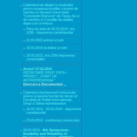
Calendarul de alegeri a studentilor
pentru ocuparea pozitiilor vacante de
membru in Senatul Universitatii
"Constantin Brancusi" din Targu-Jiu si
de membru in Consiliile facultatilor,
dupa cum urmeaza:
Pana pe data de 05.03.2015, ora
1200 - depunerea candidaturilor
11.03.2015-primul scrutin
18.03.2015-al doilea scrutin
19.03.2015, ora 1200-depunerea
contestatiilor.
Anunt! 27.02.2015
RECRUTARE GRUP TINTA –
PROIECT „START UP
ANTREPRENORIAL”
Descarca Documentul ...
Calendarul desfasurarii concursului
pentru ocuparea functiei de decan al
Facultatii de Relatii Internationale,
Drept si Stiinte Administrative
16.02.2015 - 20.02.2015 : depunerea
candidaturilor
23.03.2015 : sustinerea concursului
20.02.2015 -
8th Symposium -
Durability and Reliability of