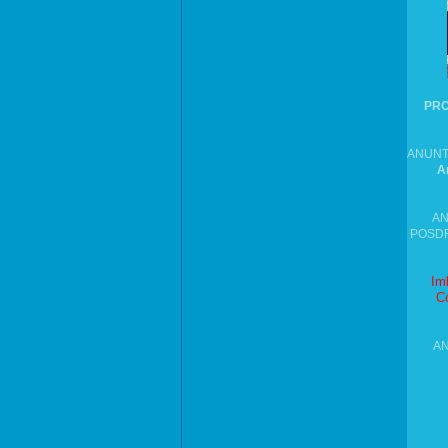
PROI
ANUNT
A
AN
POSDRU
Imb
Co
AN