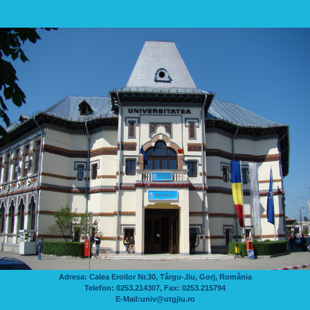
Adresa: Calea Eroilor Nr.30, Târgu-Jiu, Gorj, România
Telefon: 0253.214307, Fax: 0253.215794
E-Mail:univ@utgjiu.ro