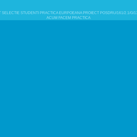
 SELECTIE STUDENTI PRACTICA EURPOEANA PROIECT POSDRU/161/2.1/G/13
ACUM FACEM PRACTICA