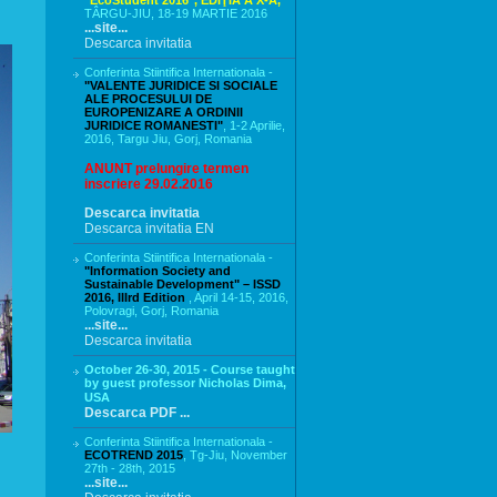
"EcoStudent 2016", EDIŢIA A X-A,
TÂRGU-JIU, 18-19 MARTIE 2016
...site...
Descarca invitatia
Conferinta Stiintifica Internationala -
"VALENTE JURIDICE SI SOCIALE
ALE PROCESULUI DE
EUROPENIZARE A ORDINII
JURIDICE ROMANESTI"
, 1-2 Aprilie,
2016, Targu Jiu, Gorj, Romania
ANUNT prelungire termen
inscriere 29.02.2016
Descarca invitatia
Descarca invitatia EN
Conferinta Stiintifica Internationala -
"Information Society and
Sustainable Development" – ISSD
2016, IIIrd Edition
, April 14-15, 2016,
Polovragi, Gorj, Romania
...site...
Descarca invitatia
October 26-30, 2015 - Course taught
by guest professor Nicholas Dima,
USA
Descarca PDF ...
Conferinta Stiintifica Internationala -
ECOTREND 2015
, Tg-Jiu, November
27th - 28th, 2015
...site...