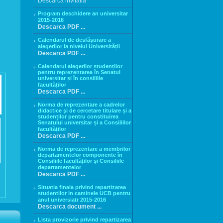
Descarca invitatia
Program deschidere an universitar
2015-2016
Descarca PDF ...
Calendarul de desfășurare a
alegerilor la nivelul Universității
Descarca PDF ...
Calendarul alegerilor studenților
pentru reprezentarea în Senatul
universitar și în consiliile
facultăților
Descarca PDF ...
Norma de reprezentare a cadrelor
didactice şi de cercetare titulare și a
studenților pentru constituirea
Senatului universitar și a Consiliilor
facultăților
Descarca PDF ...
Norma de reprezentare a membrilor
departamentelor componente în
Consiliile facultăților și Consiliile
departamentelor
Descarca PDF ...
Situatia finala privind repartizarea
studentilor in caminele UCB pentru
anul universiatr 2015-2016
Descarca document ...
Lista provizorie privind repartizarea