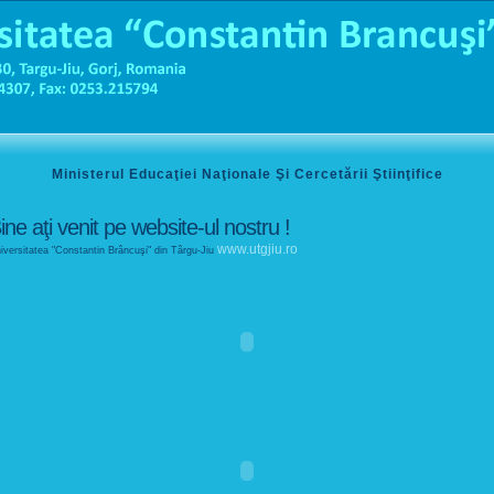
Ministerul Educaţiei Naţionale Şi Cercetării Ştiinţifice
ine aţi venit pe website-ul nostru !
www.utgjiu.ro
iversitatea "Constantin Brâncuşi" din Târgu-Jiu