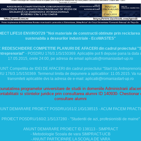
ECT LIFE10 ENV/RO/729 "Noi materiale de constructii obtinute prin reciclarea
sustenabila a deseurilor industriale - EcoWASTES"
:
REDESCHIDERE COMPETITIE PLANURI DE AFACERI din cadrul proiectului "S
ntreprenorial"
- POSDRU 176/3.1/S/150369. Aplicațiile pot fi depuse pana la data 
17.05.2015, orele 24:00, pe adresa de email aplicatii@romaniastart-up.ro
UNT: Competitia de IDEI DE AFACERI din cadrul proiectului "Start Up Antreprenorial
 176/3.1/S/150369. Termenul limita de depunere a aplicatiilor: 11.05.2015. Va r
transmiteti aplicatiile dvs la adresa de e-mail: aplicatii@romaniastart-up.ro
unatatirea programelor universitare de studii in domeniile Administrarii afaceri
ntabilitatii si stiintelor juridice prin consultarea alumni ID 140930- Chestionar
consultare alumni
UNT DEMARARE PROIECT POSDRU/161/2.1/G/138515 - ACUM FACEM PRACT
PROIECT POSDRU/160/2.1/S/137280 - "Studentii de azi, profesionistii de maine"
ANUNT DEMARARE PROIECT ID 138113 - SIMPRACT
- Metodologie Scoala de vara SIMPRACT-UCB
- ANUNT PARTICIPARE LA SCOALA DE VARA