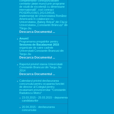
competențelor corespunzătoare
cerințelor pieței muncii prin programe
de studii de excelență cu dimensiune
internațională”, cod contract
POSDRU/156/1.2/G/134518,
implementat de Universitatea Româno-
Americană în colaborare cu
Universitatea „Babeş-Bolyai” din Cluj şi
Universitatea „Constantin Brâncuși” din
Târgu-Jiu.
Descarca Documentul ...
Anunt!
Programarea pregatirilor pentru
Sesiunea de Bacalaureat 2015
organizate de catre cadrele
Universitatii Constantin Brancusi din
Targu-Jiu
Descarca Documentul ...
Raportul privind starea Universitatii
Constantin Brancusi din Targu-Jiu-
2014
Descarca Documentul ...
Calendarul privind desfasurarea
concursului pentru ocuparea functiei
de director al Colegiul pentru
invatamant preuniversitar "Constantin
Radulescu-Motru"
23.03.2015 - 25.03.2015 - depunerea
candidaturilor
20.04.2015 - desfasurarea
concursului