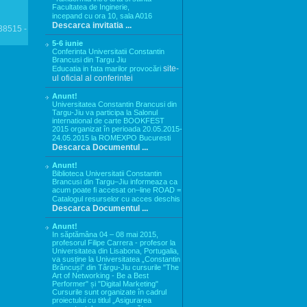
Facultatea de Inginerie,
incepand cu ora 10, sala A016
Descarca invitatia ...
8515 -
5-6 iunie
Conferinta Universitatii Constantin
Brancusi din Targu Jiu
site-
Educatia in fata marilor provocări
ul oficial al conferintei
Anunt!
Universitatea Constantin Brancusi din
Targu-Jiu va participa la Salonul
international de carte BOOKFEST
2015 organizat în perioada 20.05.2015-
24.05.2015 la ROMEXPO Bucuresti
Descarca Documentul ...
Anunt!
Biblioteca Universitatii Constantin
Brancusi din Targu–Jiu informeaza ca
acum poate fi accesat on–line ROAD =
Catalogul resurselor cu acces deschis
Descarca Documentul ...
Anunt!
In săptămâna 04 – 08 mai 2015,
profesorul Filipe Carrera - profesor la
Universitatea din Lisabona, Portugalia,
va susține la Universitatea „Constantin
Brâncuși” din Târgu-Jiu cursurile "The
Art of Networking - Be a Best
Performer" și "Digital Marketing"
Cursurile sunt organizate în cadrul
proiectului cu titlul „Asigurarea