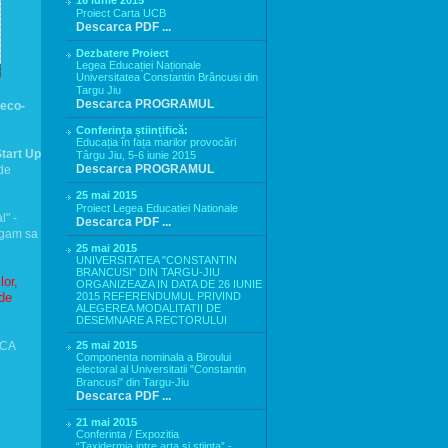
16 iunie 2015
Proiect Carta UCB
Descarca PDF ...
Dezbatere Proiect
Legea Educației Naționale
Universitatea Constantin Brâncusi din
Targu Jiu
Descarca PROGRAMUL
 eco-
Conferința științifică:
Educația în fața marilor provocări
tart Up
Târgu Jiu, 5-6 iunie 2015
Descarca PROGRAMUL
de
25 mai 2015
Proiect Legea Educatiei Nationale
" -
Descarca PDF ...
ugam sa
25 mai 2015
UNIVERSITATEA "CONSTANTIN
BRANCUSI" DIN TARGU-JIU
lor,
ORGANIZEAZA IN DATA DE 26 IUNIE
 de
2015 REFERENDUMUL PRIVIND
ALEGEREA MODALITATII DE
DESEMNARE A RECTORULUI
ICA
25 mai 2015
Componenta nominala a Biroului
electoral al Universitatii "Constantin
Brancusi" din Targu-Jiu
Descarca PDF ...
21 mai 2015
Conferinta / Expozitia
“Taxidermia intre arta si stiinta” -