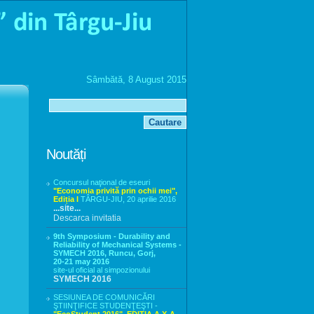
Sâmbătă, 8 August 2015
Noutăți
Concursul naţional de eseuri
"Economia privită prin ochii mei",
Ediția I
TÂRGU-JIU, 20 aprilie 2016
...site...
Descarca invitatia
9th Symposium - Durability and
Reliability of Mechanical Systems -
SYMECH 2016, Runcu, Gorj,
20-21 may 2016
site-ul oficial al simpozionului
SYMECH 2016
SESIUNEA DE COMUNICĂRI
ŞTIINŢIFICE STUDENŢEŞTI -