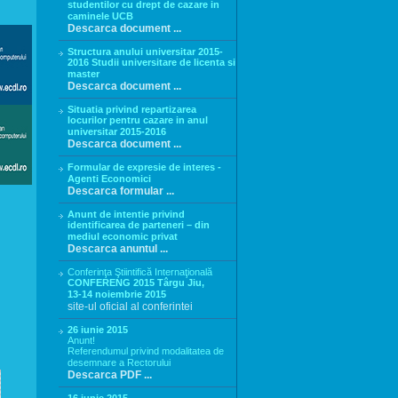
studentilor cu drept de cazare in
caminele UCB
Descarca document ...
Structura anului universitar 2015-
2016 Studii universitare de licenta si
master
Descarca document ...
Situatia privind repartizarea
locurilor pentru cazare in anul
universitar 2015-2016
Descarca document ...
Formular de expresie de interes -
Agenti Economici
Descarca formular ...
Anunt de intentie privind
identificarea de parteneri – din
mediul economic privat
Descarca anuntul ...
Conferinţa Ştiintifică Internaţională
CONFERENG 2015 Târgu Jiu,
13-14 noiembrie 2015
site-ul oficial al conferintei
26 iunie 2015
Anunt!
Referendumul privind modalitatea de
desemnare a Rectorului
Descarca PDF ...